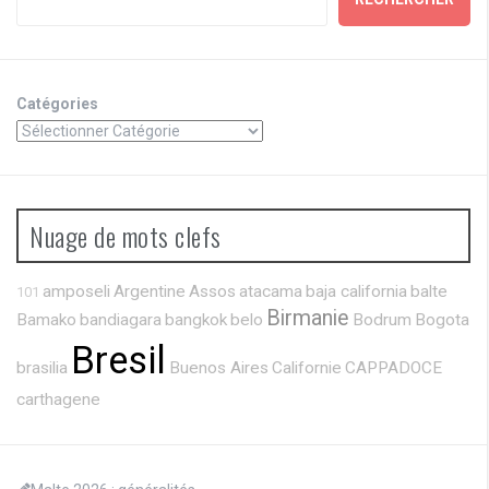
Catégories
Nuage de mots clefs
amposeli
Argentine
Assos
atacama
baja california
balte
101
Birmanie
Bamako
bandiagara
bangkok
belo
Bodrum
Bogota
Bresil
brasilia
Buenos Aires
Californie
CAPPADOCE
carthagene