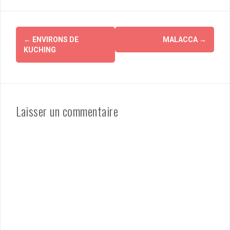
Navigation
←
ENVIRONS DE
MALACCA
→
d'article
KUCHING
Laisser un commentaire