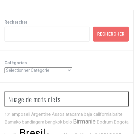
Rechercher
RECHERCHER
Catégories
Nuage de mots clefs
amposeli
Argentine
Assos
atacama
baja california
balte
101
Birmanie
Bamako
bandiagara
bangkok
belo
Bodrum
Bogota
Bresil