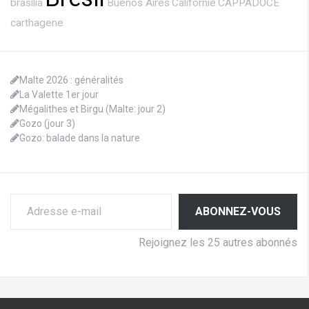
brasilia
Buenos Aires
Californie
CAPPADOCE
carthagene
Malte 2026 : généralités
La Valette 1er jour
Mégalithes et Birgu (Malte: jour 2)
Gozo (jour 3)
Gozo: balade dans la nature
Adresse e-mail
ABONNEZ-VOUS
Rejoignez les 25 autres abonnés