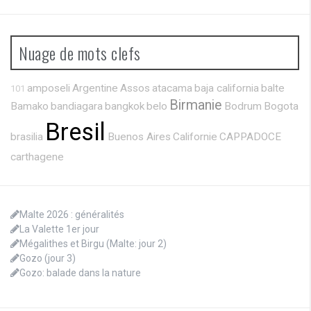
Nuage de mots clefs
amposeli
Argentine
Assos
atacama
baja california
balte
101
Birmanie
Bamako
bandiagara
bangkok
belo
Bodrum
Bogota
Bresil
brasilia
Buenos Aires
Californie
CAPPADOCE
carthagene
Malte 2026 : généralités
La Valette 1er jour
Mégalithes et Birgu (Malte: jour 2)
Gozo (jour 3)
Gozo: balade dans la nature