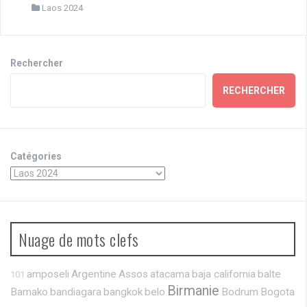
Laos 2024
Rechercher
RECHERCHER
Catégories
Nuage de mots clefs
amposeli
Argentine
Assos
atacama
baja california
balte
101
Birmanie
Bamako
bandiagara
bangkok
belo
Bodrum
Bogota