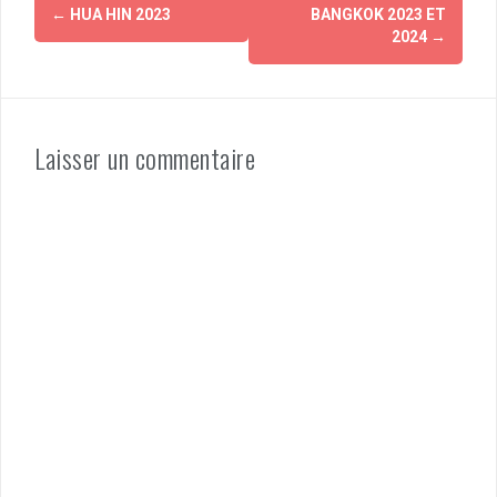
Navigation
←
HUA HIN 2023
BANGKOK 2023 ET
d'article
2024
→
Laisser un commentaire