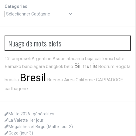
Catégories
Nuage de mots clefs
amposeli
Argentine
Assos
atacama
baja california
balte
101
Birmanie
Bamako
bandiagara
bangkok
belo
Bodrum
Bogota
Bresil
brasilia
Buenos Aires
Californie
CAPPADOCE
carthagene
Malte 2026 : généralités
La Valette 1er jour
Mégalithes et Birgu (Malte: jour 2)
Gozo (jour 3)