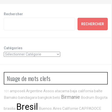
Rechercher
RECHERCHER
Catégories
Nuage de mots clefs
amposeli
Argentine
Assos
atacama
baja california
balte
101
Birmanie
Bamako
bandiagara
bangkok
belo
Bodrum
Bogota
Bresil
brasilia
Buenos Aires
Californie
CAPPADOCE