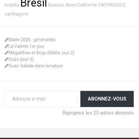
Bresil
brasilia
Buenos Aires
Californie
CAPPADOCE
carthagene
Malte 2026 : généralités
La Valette 1er jour
Mégalithes et Birgu (Malte: jour 2)
Gozo (jour 3)
Gozo: balade dans la nature
Adresse e-mail
ABONNEZ-VOUS
Rejoignez les 25 autres abonnés