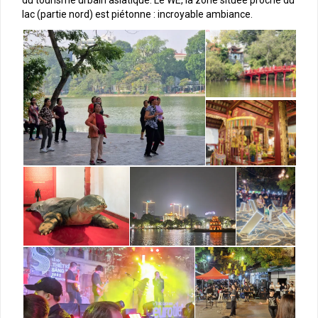
du tourisme urbain asiatique. Le WE, la zone située proche du
lac (partie nord) est piétonne : incroyable ambiance.