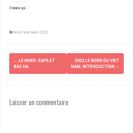
J’aime ça :
Nord Viet Nam 2022
Navigation
←
LE NORD: SAPA ET
2022 LE NORD DU VIET
d'article
BAC HA
NAM. INTRODUCTION
→
Laisser un commentaire