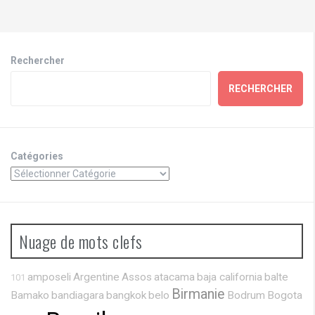
Rechercher
RECHERCHER
Catégories
Nuage de mots clefs
amposeli
Argentine
Assos
atacama
baja california
balte
101
Birmanie
Bamako
bandiagara
bangkok
belo
Bodrum
Bogota