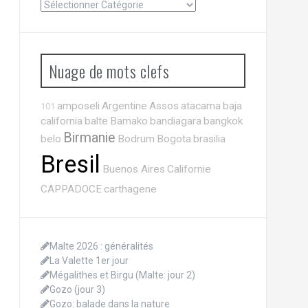
Nuage de mots clefs
amposeli
Argentine
Assos
atacama
baja
101
california
balte
Bamako
bandiagara
bangkok
Birmanie
belo
Bodrum
Bogota
brasilia
Bresil
Buenos Aires
Californie
CAPPADOCE
carthagene
Malte 2026 : généralités
La Valette 1er jour
Mégalithes et Birgu (Malte: jour 2)
Gozo (jour 3)
Gozo: balade dans la nature