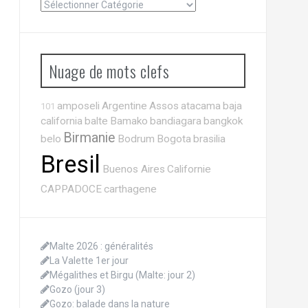
Nuage de mots clefs
amposeli
Argentine
Assos
atacama
baja
101
california
balte
Bamako
bandiagara
bangkok
Birmanie
belo
Bodrum
Bogota
brasilia
Bresil
Buenos Aires
Californie
CAPPADOCE
carthagene
Malte 2026 : généralités
La Valette 1er jour
Mégalithes et Birgu (Malte: jour 2)
Gozo (jour 3)
Gozo: balade dans la nature