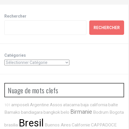
Rechercher
RECHERCHER
Catégories
Nuage de mots clefs
amposeli
Argentine
Assos
atacama
baja california
balte
101
Birmanie
Bamako
bandiagara
bangkok
belo
Bodrum
Bogota
Bresil
brasilia
Buenos Aires
Californie
CAPPADOCE