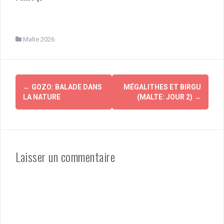
Malte 2026
Navigation
←
GOZO: BALADE DANS
MÉGALITHES ET BIRGU
d'article
LA NATURE
(MALTE: JOUR 2)
→
Laisser un commentaire