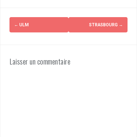
Navigation
←
ULM
STRASBOURG
→
d'article
Laisser un commentaire