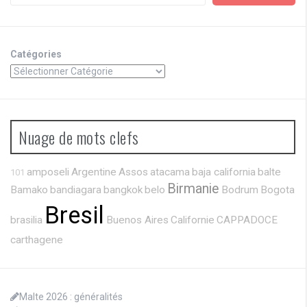
Catégories
Nuage de mots clefs
amposeli
Argentine
Assos
atacama
baja california
balte
101
Birmanie
Bamako
bandiagara
bangkok
belo
Bodrum
Bogota
Bresil
brasilia
Buenos Aires
Californie
CAPPADOCE
carthagene
Malte 2026 : généralités