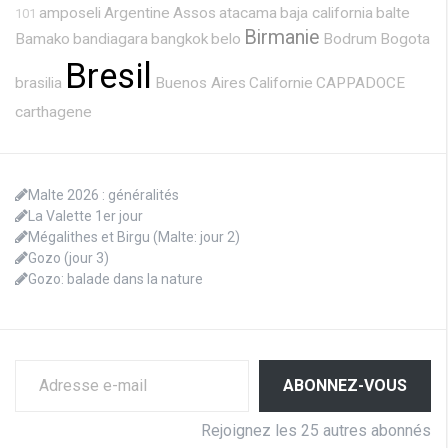
amposeli
Argentine
Assos
atacama
baja california
balte
101
Birmanie
Bamako
bandiagara
bangkok
belo
Bodrum
Bogota
Bresil
brasilia
Buenos Aires
Californie
CAPPADOCE
carthagene
Malte 2026 : généralités
La Valette 1er jour
Mégalithes et Birgu (Malte: jour 2)
Gozo (jour 3)
Gozo: balade dans la nature
Adresse e-mail
ABONNEZ-VOUS
Rejoignez les 25 autres abonnés