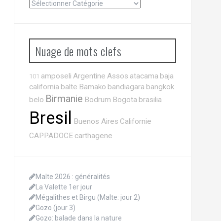
Nuage de mots clefs
amposeli
Argentine
Assos
atacama
baja
101
california
balte
Bamako
bandiagara
bangkok
Birmanie
belo
Bodrum
Bogota
brasilia
Bresil
Buenos Aires
Californie
CAPPADOCE
carthagene
Malte 2026 : généralités
La Valette 1er jour
Mégalithes et Birgu (Malte: jour 2)
Gozo (jour 3)
Gozo: balade dans la nature