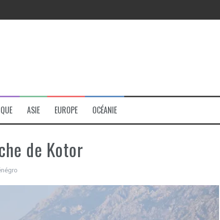
r
IQUE
ASIE
EUROPE
OCÉANIE
che de Kotor
négro