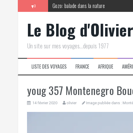
Aller
Gozo: balade dans la nature
au
contenu
Gozo (fin) et retour à La Valette
Le Blog d'Olivie
Malte 2026 : généralités
La Valette 1er jour
Un site sur mes voyages…depuis 1977
Mégalithes et Birgu (Malte: jour 2)
Gozo (jour 3)
LISTE DES VOYAGES
FRANCE
AFRIQUE
AMÉR
youg 357 Montenegro Bou
14 février 2020
olivier
Image publiée dans :
Monté