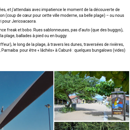
es, et j’attendais avec impatience le moment de la découverte de
ion (coup de cœur pour cette ville moderne, sa belle plage) – ou nous
i pour Jericoacaora.
iance freak et bobo. Rues sablonneuses, pas d’auto (que des buggys),
a plage, ballades à pied ou en buggy.
feur), le long de la plage, à travers les dunes, traversées de rivières,
, Parnaiba pour être « lâchés» à Caburé : quelques bungalows (vides)