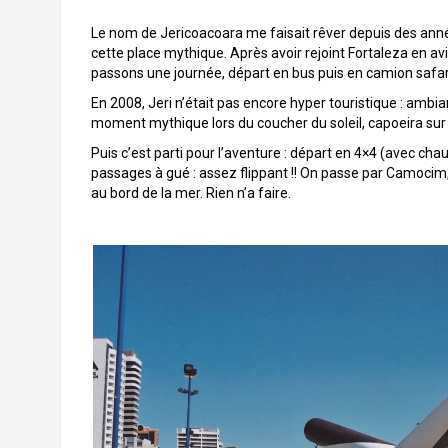
Le nom de Jericoacoara me faisait rêver depuis des anné
cette place mythique. Après avoir rejoint Fortaleza en av
passons une journée, départ en bus puis en camion safar
En 2008, Jeri n’était pas encore hyper touristique : amb
moment mythique lors du coucher du soleil, capoeira sur l
Puis c’est parti pour l’aventure : départ en 4×4 (avec chauf
passages à gué : assez flippant !! On passe par Camocim
au bord de la mer. Rien n’a faire.