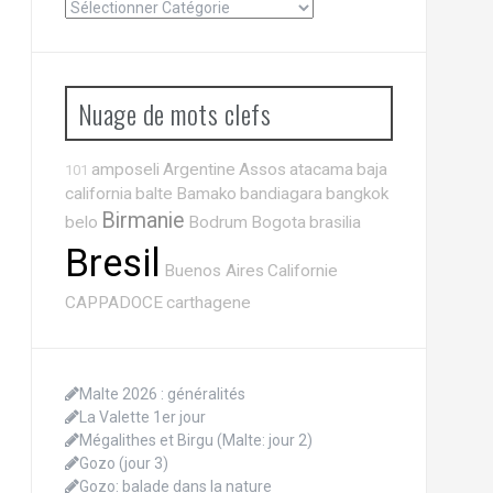
Nuage de mots clefs
amposeli
Argentine
Assos
atacama
baja
101
california
balte
Bamako
bandiagara
bangkok
Birmanie
belo
Bodrum
Bogota
brasilia
Bresil
Buenos Aires
Californie
CAPPADOCE
carthagene
Malte 2026 : généralités
La Valette 1er jour
Mégalithes et Birgu (Malte: jour 2)
Gozo (jour 3)
Gozo: balade dans la nature