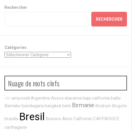
Rechercher
RECHERCHER
Catégories
Nuage de mots clefs
amposeli
Argentine
Assos
atacama
baja california
balte
101
Birmanie
Bamako
bandiagara
bangkok
belo
Bodrum
Bogota
Bresil
brasilia
Buenos Aires
Californie
CAPPADOCE
carthagene