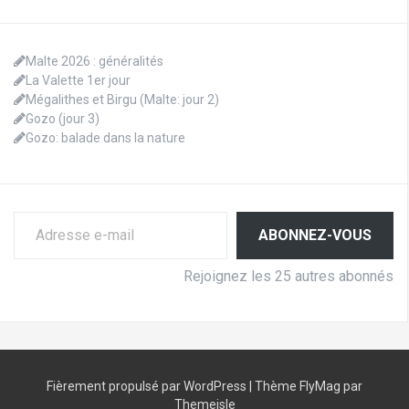
Malte 2026 : généralités
La Valette 1er jour
Mégalithes et Birgu (Malte: jour 2)
Gozo (jour 3)
Gozo: balade dans la nature
Adresse e-mail
ABONNEZ-VOUS
Rejoignez les 25 autres abonnés
Fièrement propulsé par WordPress
|
Thème
FlyMag
par
Themeisle