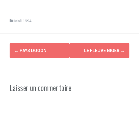
Mali 1994
Navigation
←
PAYS DOGON
LE FLEUVE NIGER
→
d'article
Laisser un commentaire