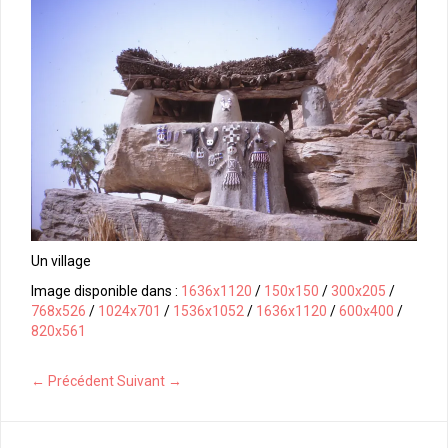
Un village
Image disponible dans :
1636x1120
/
150x150
/
300x205
/
768x526
/
1024x701
/
1536x1052
/
1636x1120
/
600x400
/
820x561
← Précédent
Suivant →