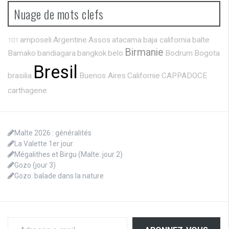
Nuage de mots clefs
amposeli
Argentine
Assos
atacama
baja california
balte
101
Birmanie
Bamako
bandiagara
bangkok
belo
Bodrum
Bogota
Bresil
brasilia
Buenos Aires
Californie
CAPPADOCE
carthagene
Malte 2026 : généralités
La Valette 1er jour
Mégalithes et Birgu (Malte: jour 2)
Gozo (jour 3)
Gozo: balade dans la nature
Adresse e-mail